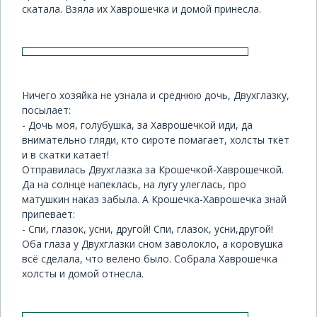
скатала. Взяла их Хаврошечка и домой принесла.
Ничего хозяйка не узнала и среднюю дочь, Двухглазку,
посылает:
- Дочь моя, голубушка, за Хаврошечкой иди, да
внимательно гляди, кто сироте помагает, холсты ткёт
и в скатки катает!
Отправилась Двухглазка за Крошечкой-Хаврошечкой.
Да на солнце напеклась, на лугу улеглась, про
матушкин наказ забыла. А Крошечка-Хаврошечка знай
припевает:
- Спи, глазок, усни, другой! Спи, глазок, усни,другой!
Оба глаза у Двухглазки сном заволокло, а коровушка
всё сделала, что велено было. Собрала Хаврошечка
холсты и домой отнесла.