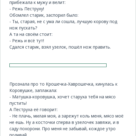
прибежала к мужу и велит:
- Режь Пеструху!
Обомлел старик, заспорил было:
- Ты, старая, не с ума ли сошла, лучшую корову под
нож пускать?
А та на своём стоит:
- Режь и всё тут!
Сдался старик, взял узелок, пошёл нож править.
Прознала про то Крошечка-Хаврошечка, кинулась к
Коровушке, заплакала:
- Матушка-коровушка, хочет старуха тебя на мясо
пустить!
А Пеструха её говорит:
- Не плачь, милая моя, а зарежут коль меня, мясо моё
не ешь. Ну а косточки сперва в узелочек завяжи, и в
саду похорони. Про меня не забывай, кождое утро
поливай.