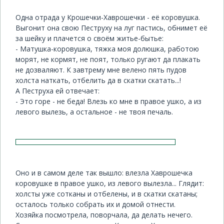
Одна отрада у Крошечки-Хаврошечки - её коровушка.
Выгонит она свою Пеструху на луг пастись, обнимет её
за шейку и плачется о своём житье-бытье:
- Матушка-коровушка, тяжка моя долюшка, работою
морят, не кормят, не поят, только ругают да плакать
не дозваляют. К завтрему мне велено пять пудов
холста наткать, отбелить да в скатки скатать...!
А Пеструха ей отвечает:
- Это горе - не беда! Влезь ко мне в правое ушко, а из
левого вылезь, а остальное - не твоя печаль.
Оно и в самом деле так вышло: влезла Хаврошечка
коровушке в правое ушко, из левого вылезла... Глядит:
холсты уже сотканы и отбелены, и в скатки скатаны;
осталось только собрать их и домой отнести.
Хозяйка посмотрела, поворчала, да делать нечего.