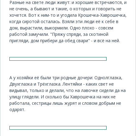
Разные на свете люди живут: и хорошие встречаются, и
не очень, а бывают и такие, о которых и говорить не
хочется. Вот к ним-то и угодила Крошечка-Хаврошечка,
когда сиротой осталась. Взяли эти люди её к себе в
дом, вырастили, выкормили. Одно плохо - совсем
работой замучили. "Пряжу спряди, за скотиной
пригляди, дом прибери да обед свари" - и всё на ней.
А у хозяйки её были три родные дочери: Однолглазка,
Двухглазка и Трёхглазка. Лентяйки - каких свет не
видывал, только и делали, что на лавочке сидели да на
улицу глядели. И сколько бы Хаврошечка на них не
работала, сестрицы лишь журят и словом добрым не
одарят.