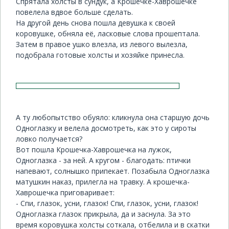
Спрятала холсты в сундук, а Крошечке-Хаврошечке
повелела вдвое больше сделать.
На другой день снова пошла девушка к своей
коровушке, обняла её, ласковые слова прошептала.
Затем в правое ушко влезла, из левого вылезла,
подобрала готовые холсты и хозяйке принесла.
А ту любопытство обуяло: кликнула она старшую дочь
Одноглазку и велела досмотреть, как это у сироты
ловко получается?
Вот пошла Крошечка-Хаврошечка на лужок,
Одноглазка - за ней. А кругом - благодать: птички
напевают, солнышко припекает. Позабыла Одноглазка
матушкин наказ, прилегла на травку. А крошечка-
Хаврошечка приговаривает:
- Спи, глазок, усни, глазок! Спи, глазок, усни, глазок!
Одноглазка глазок прикрыла, да и заснула. За это
время коровушка холсты соткала, отбелила и в скатки