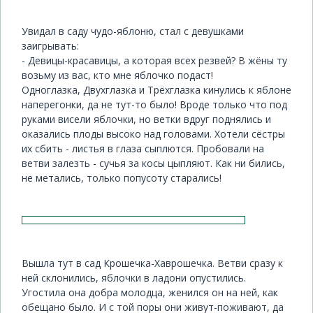
Увидал в саду чудо-яблоню, стал с девушками
заигрывать:
- Девицы-красавицы, а которая всех резвей? В жёны ту
возьму из вас, кто мне яблочко подаст!
Одноглазка, Двухглазка и Трёхглазка кинулись к яблоне
наперегонки, да не тут-то было! Вроде только что под
руками висели яблочки, но ветки вдруг поднялись и
оказались плоды высоко над головами. Хотели сёстры
их сбить - листья в глаза сыплются. Пробовали на
ветви залезть - сучья за косы цыпляют. Как ни бились,
не метались, только попусоту старались!
Вышла тут в сад Крошечка-Хаврошечка. Ветви сразу к
ней склонились, яблочки в ладони опустились.
Угостила она добра молодца, женился он на ней, как
обещано было. И с той поры они живут-поживают, да