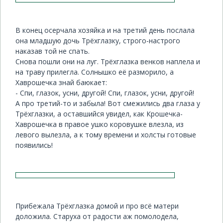
В конец осерчала хозяйка и на третий день послала
она младшую дочь Трёхглазку, строго-настрого
наказав той не спать.
Снова пошли они на луг. Трёхглазка венков наплела и
на траву прилегла. Солнышко её разморило, а
Хаврошечка знай баюкает:
- Спи, глазок, усни, другой! Спи, глазок, усни, другой!
А про третий-то и забыла! Вот смежились два глаза у
Трёхглазки, а оставшийся увидел, как Крошечка-
Хаврошечка в правое ушко коровушке влезла, из
левого вылезла, а к тому времени и холсты готовые
появились!
Прибежала Трёхглазка домой и про всё матери
доложила. Старуха от радости аж помолодела,